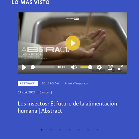
LO MÁS VISTO
Play
00:00
Play
Mute
Settings
PIP
Enter
Enter
fullscreen
fullscreen
ABSTRACT
EDUCACIÓN
Primera Temporada
I
07 abril 2023
0 vistas
17 
Los insectos: El futuro de la alimentación
Pr
humana | Abstract
E
U