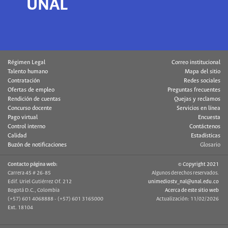
UNAL
Régimen Legal
Correo institucional
Talento humano
Mapa del sitio
Contratación
Redes sociales
Ofertas de empleo
Preguntas frecuentes
Rendición de cuentas
Quejas y reclamos
Concurso docente
Servicios en línea
Pago virtual
Encuesta
Control interno
Contáctenos
Calidad
Estadísticas
Buzón de notificaciones
Glosario
Contacto página web:
© Copyright 2021
Carrera 45 # 26-85
Algunos derechos reservados.
Edif. Uriel Gutiérrez Of. 212
unimediostv_nal@unal.edu.co
Bogotá D.C., Colombia
Acerca de este sitio web
(+57) 601 4068888 - (+57) 601 3165000
Actualización: 11/02/2026
Ext. 18104