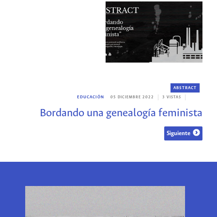
ABSTRACT
EDUCACIÓN
05 DICIEMBRE 2022
3 VISTAS
Bordando una genealogía feminista
Siguiente