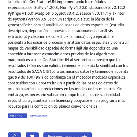
la aplicación GeoStatLiteUN implementando los módulos
especializados: SciPy v1.20.3, NumPy v1.20.0, statsmodels v0.12.2,
PyKrige v1.6.0, Matplotlib.pyplot v3.4.2, seaborn v0.11.1 y Tkinter
de Python (Python 3.9.5) en un script que sigue la lógica de la
geoestadística para el análisis de bases de datos espaciales (estudio
descriptivo, depuración, supuesto de estacionariedad, análisis
estructural y creación de superficie continua) cuyo ejecutable
posibilita a los usuarios procesar y analizar datos espaciales y construir
mapas de variabilidad espacial de forma ágil sin depender de una
conexión a internet y conocimientos previos de los algoritmos
matemáticos a usar. GeoStatLiteUN al ser probado mostró que los
resultados teóricos son válidos teniendo en cuenta la similitud con los
resultados de SAGA GIS (para los mismos datos) y teniendo en cuenta
que 99 de 100 (99% de confianza en el método) modelos espaciales
construidos con GeoStatLiteUN a partir de las bases de datos de
prueba basarán sus predicciones en las medias de las muestras. Sin
embargo, es necesario validar en campo los mapas de variabilidad
espacial para garantizar su eficiencia y apoyarse en un programa más
robusto para la confección de planos convencionales.
ABSTRACT
EDUCACIÓN
Envíanos un comentario