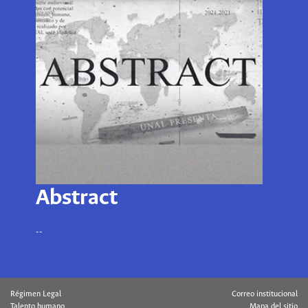
Abstract
--
Régimen Legal
Correo institucional
Talento humano
Mapa del sitio