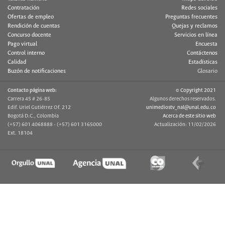
Contratación
Redes sociales
Ofertas de empleo
Preguntas frecuentes
Rendición de cuentas
Quejas y reclamos
Concurso docente
Servicios en línea
Pago virtual
Encuesta
Control interno
Contáctenos
Calidad
Estadísticas
Buzón de notificaciones
Glosario
Contacto página web:
© Copyright 2021
Carrera 45 # 26-85
Algunos derechos reservados.
Edif. Uriel Gutiérrez Of. 212
unimediostv_nal@unal.edu.co
Bogotá D.C., Colombia
Acerca de este sitio web
(+57) 601 4068888 - (+57) 601 3165000
Actualización: 11/02/2026
Ext. 18104